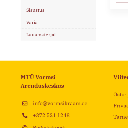
Sisustus
Varia
Lauamaterjal
MTÜ Vormsi
Viite
Arenduskeskus
Ostu-
info@vormsikraam.ee
Priva
+372 521 1248
Tarne
Registrikood: