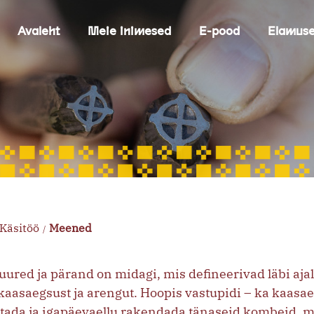
Avaleht
Meie inimesed
E-pood
Elamus
Käsitöö
Meened
/
juured ja pärand on midagi, mis defineerivad läbi aja
 kaasaegsust ja arengut. Hoopis vastupidi – ka kaasa
tada ja igapäevaellu rakendada tänaseid kombeid, mis