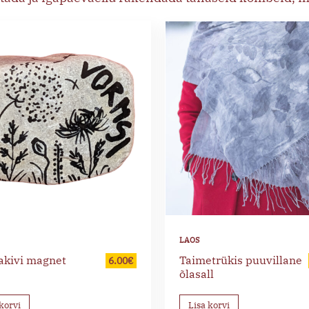
akivi magnet
Taimetrükis puuvillane
6.00
€
õlasall
korvi
Lisa korvi