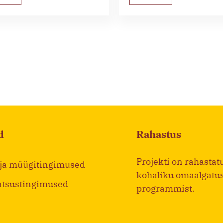
d
Rahastus
Projekti on rahastat
 ja müügitingimused
kohaliku omaalgatu
atsustingimused
programmist.