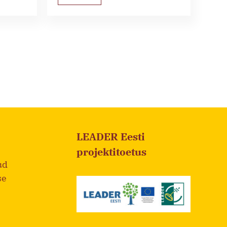
LEADER Eesti
projektitoetus
ud
se