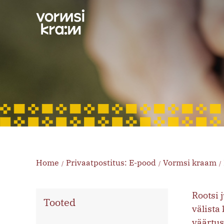
Skip
to
content
Home
Privaatpostitus: E-pood
Vormsi kraam
/
/
/
Rootsi 
Tooted
välista
väärtus