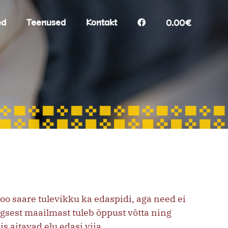
ed
Teenused
Kontakt
0.00€
loo saare tulevikku ka edaspidi, aga need ei
egsest maailmast tuleb õppust võtta ning
 aitavad elu edasi viia.