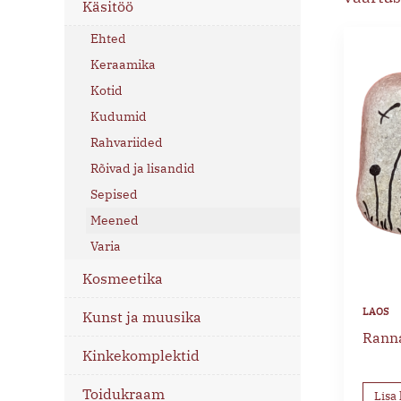
Käsitöö
Ehted
Keraamika
Kotid
Kudumid
Rahvariided
Rõivad ja lisandid
Sepised
Meened
Varia
Kosmeetika
Kunst ja muusika
Rann
Kinkekomplektid
Toidukraam
Lisa 