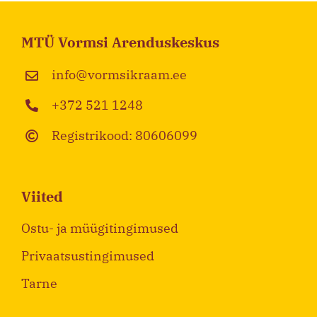
MTÜ Vormsi Arenduskeskus
info@vormsikraam.ee
+372 521 1248
Registrikood: 80606099
Viited
Ostu- ja müügitingimused
Privaatsustingimused
Tarne