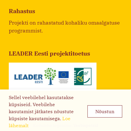
Rahastus
Projekti on rahastatud kohaliku omaalgatuse
programmist.
LEADER Eesti projektitoetus
Sellel veebilehel kasutatakse
küpsiseid. Veebilehe
kasutamist jätkates nõustute
Nõustun
küpsiste kasutamisega.
Loe
lähemalt
Kodulehe tegemine:
Veebispetsid