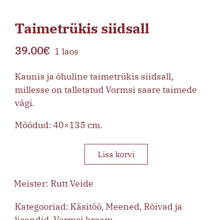
Taimetrükis siidsall
39.00
€
1 laos
Kaunis ja õhuline taimetrükis siidsall,
millesse on talletatud Vormsi saare taimede
vägi.
Mõõdud: 40×135 cm.
Lisa korvi
Taimetrükis
siidsall
Rutt Veide
kogus
Kategooriad:
Käsitöö
,
Meened
,
Rõivad ja
lisandid
,
Vormsi kraam