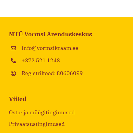
MTÜ Vormsi Arenduskeskus
info@vormsikraam.ee
+372 521 1248
Registrikood: 80606099
Viited
Ostu- ja müügitingimused
Privaatsustingimused