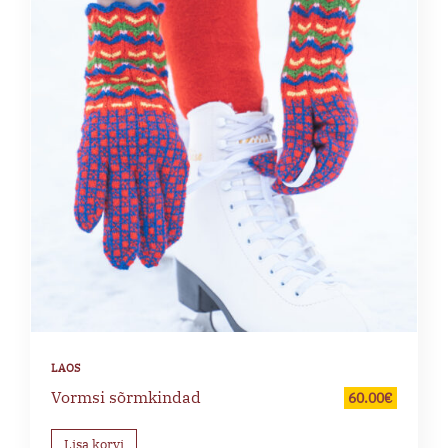
Vormsi sõrmkindad
60.00
€
Lisa korvi