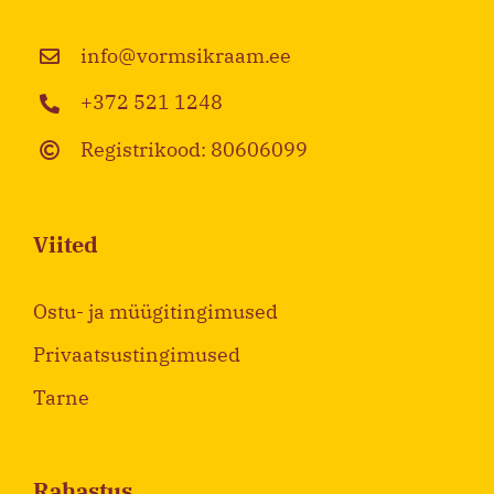
info@vormsikraam.ee
+372 521 1248
Registrikood: 80606099
Viited
Ostu- ja müügitingimused
Privaatsustingimused
Tarne
Rahastus