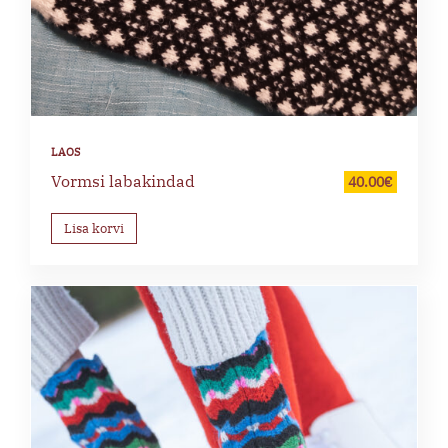
Vormsi labakindad
40.00
€
Lisa korvi