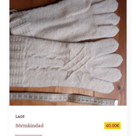
Sõrmkindad
40.00
€