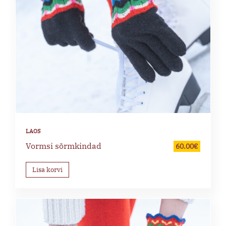
Vormsi sõrmkindad
60.00
€
Lisa korvi