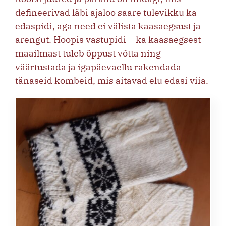
defineerivad läbi ajaloo saare tulevikku ka
edaspidi, aga need ei välista kaasaegsust ja
arengut. Hoopis vastupidi – ka kaasaegsest
maailmast tuleb õppust võtta ning
väärtustada ja igapäevaellu rakendada
tänaseid kombeid, mis aitavad elu edasi viia.