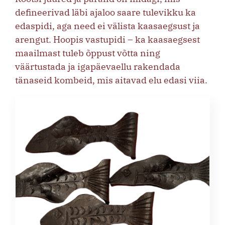
defineerivad läbi ajaloo saare tulevikku ka
edaspidi, aga need ei välista kaasaegsust ja
arengut. Hoopis vastupidi – ka kaasaegsest
maailmast tuleb õppust võtta ning
väärtustada ja igapäevaellu rakendada
tänaseid kombeid, mis aitavad elu edasi viia.