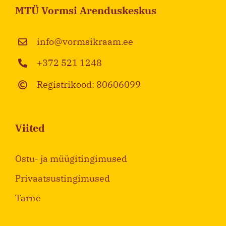
MTÜ Vormsi Arenduskeskus
info@vormsikraam.ee
+372 521 1248
Registrikood: 80606099
Viited
Ostu- ja müügitingimused
Privaatsustingimused
Tarne