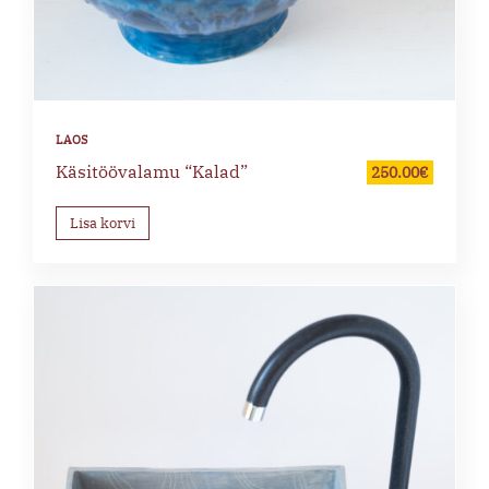
Käsitöövalamu “Kalad”
250.00
€
Lisa korvi