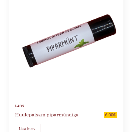
Huulepalsam piparmündiga
6.00
€
Lisa korvi