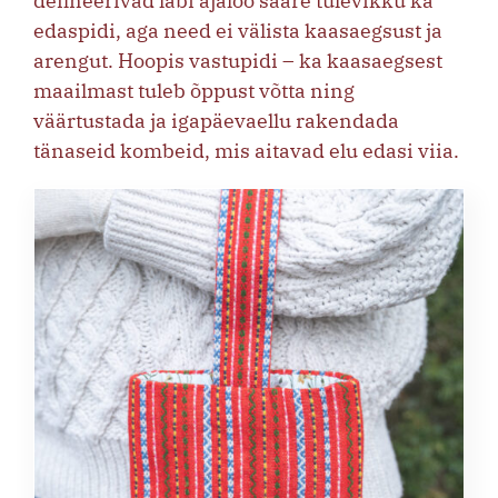
defineerivad läbi ajaloo saare tulevikku ka
edaspidi, aga need ei välista kaasaegsust ja
arengut. Hoopis vastupidi – ka kaasaegsest
maailmast tuleb õppust võtta ning
väärtustada ja igapäevaellu rakendada
tänaseid kombeid, mis aitavad elu edasi viia.