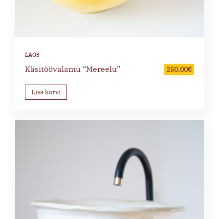
Käsitöövalamu “Mereelu”
250.00
€
Lisa korvi