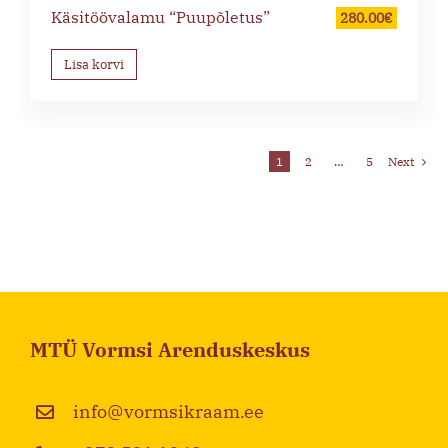
Käsitöövalamu “Puupõletus”
280.00
€
Lisa korvi
1
2
…
5
Next
MTÜ Vormsi Arenduskeskus
info@vormsikraam.ee