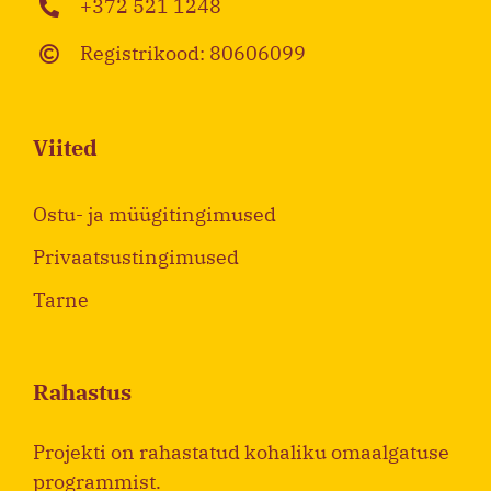
+372 521 1248
Registrikood: 80606099
Viited
Ostu- ja müügitingimused
Privaatsustingimused
Tarne
Rahastus
Projekti on rahastatud kohaliku omaalgatuse
programmist.