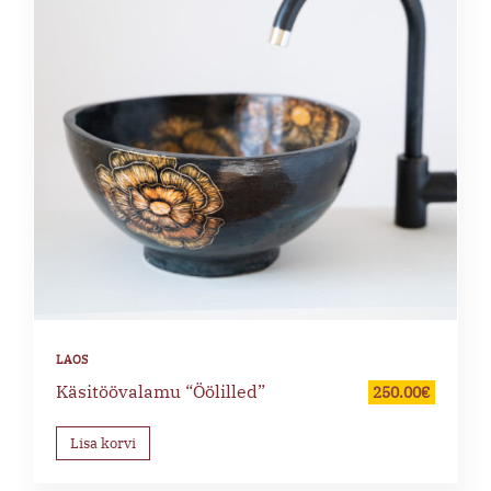
Käsitöövalamu “Öölilled”
250.00
€
Lisa korvi