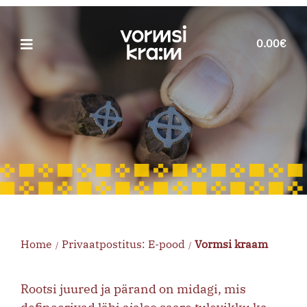
Skip
to
0.00€
content
Search
for:
Avaleht
Meie inimesed
E-pood
Elamused
Teenused
Home
Privaatpostitus: E-pood
Vormsi kraam
/
/
Kontakt
Rootsi juured ja pärand on midagi, mis