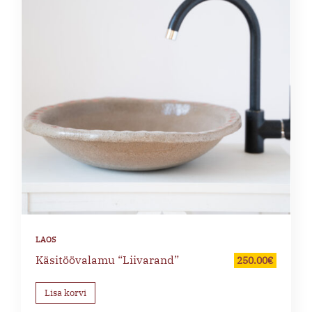
Käsitöövalamu “Liivarand”
250.00
€
Lisa korvi