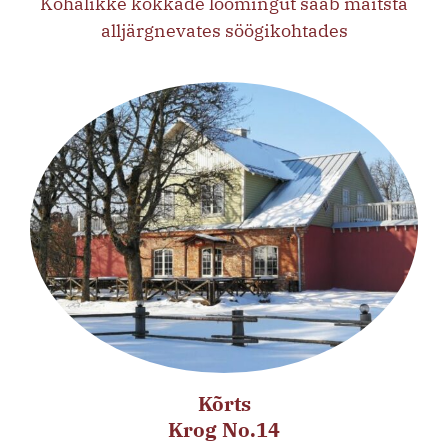
Kohalikke kokkade loomingut saab maitsta
alljärgnevates söögikohtades
Kõrts
Krog No.14