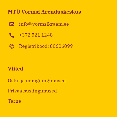
MTÜ Vormsi Arenduskeskus
info@vormsikraam.ee
+372 521 1248
Registrikood: 80606099
Viited
Ostu- ja müügitingimused
Privaatsustingimused
Tarne