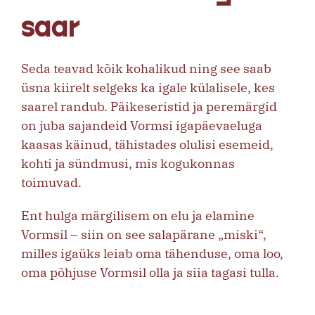
saar
Seda teavad kõik kohalikud ning see saab
üsna kiirelt selgeks ka igale külalisele, kes
saarel randub. Päikeseristid ja peremärgid
on juba sajandeid Vormsi igapäevaeluga
kaasas käinud, tähistades olulisi esemeid,
kohti ja sündmusi, mis kogukonnas
toimuvad.
Ent hulga märgilisem on elu ja elamine
Vormsil – siin on see salapärane „miski“,
milles igaüks leiab oma tähenduse, oma loo,
oma põhjuse Vormsil olla ja siia tagasi tulla.