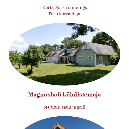
Kõrts, Surströmmings
Festi korraldaja
Magnushofi külalistemaja
Majutus, saun ja grill