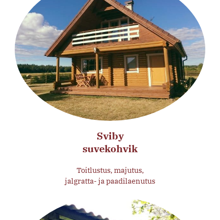
Sviby
suvekohvik
Toitlustus, majutus,
jalgratta- ja paadilaenutus