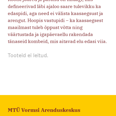
defineerivad läbi ajaloo saare tulevikku ka
edaspidi, aga need ei välista kaasaegsust ja
arengut. Hoopis vastupidi – ka kaasaegsest
maailmast tuleb õppust võtta ning
väärtustada ja igapäevaellu rakendada
tänaseid kombeid, mis aitavad elu edasi viia.
Tooteid ei leitud.
MTÜ Vormsi Arenduskeskus