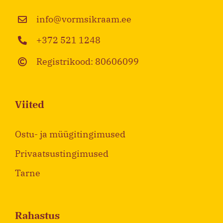
info@vormsikraam.ee
+372 521 1248
Registrikood: 80606099
Viited
Ostu- ja müügitingimused
Privaatsustingimused
Tarne
Rahastus