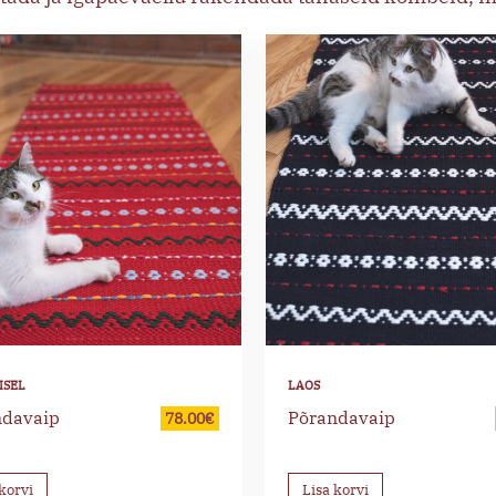
ndavaip
Põrandavaip
78.00
€
korvi
Lisa korvi