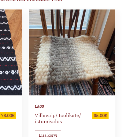
Villavaip/ toolikate/
78.00
€
35.00
€
istumisalus
Lisa korvi