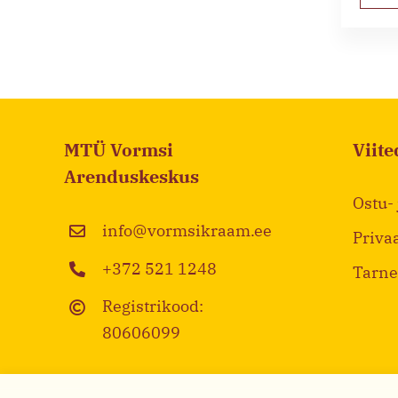
MTÜ Vormsi
Viite
Arenduskeskus
Ostu-
info@vormsikraam.ee
Priva
+372 521 1248
Tarne
Registrikood:
80606099