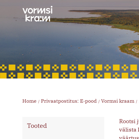
Skip
to
content
Home
Privaatpostitus: E-pood
Vormsi kraam
/
/
/
Rootsi 
Tooted
välista
väärtus