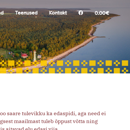
ed
Teenused
Kontakt
0.00€
loo saare tulevikku ka edaspidi, aga need ei
egsest maailmast tuleb õppust võtta ning
 aitavad elu edasi viia.