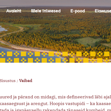
Avaleht
Meie inimesed
E-pood
Elamus
Sisustus
Vaibad
/
juured ja pärand on midagi, mis defineerivad läbi aja
 kaasaegsust ja arengut. Hoopis vastupidi – ka kaasa
tada ja igapäevaellu rakendada tänaseid kombeid, mis