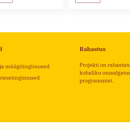
d
Rahastus
Projekti on rahastat
 ja müügitingimused
kohaliku omaalgatu
atsustingimused
programmist.