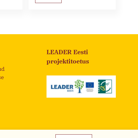
LEADER Eesti
projektitoetus
ud
se