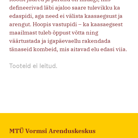
defineerivad läbi ajaloo saare tulevikku ka
edaspidi, aga need ei välista kaasaegsust ja
arengut. Hoopis vastupidi – ka kaasaegsest
maailmast tuleb õppust võtta ning
väärtustada ja igapäevaellu rakendada
tänaseid kombeid, mis aitavad elu edasi viia.
Tooteid ei leitud.
MTÜ Vormsi Arenduskeskus