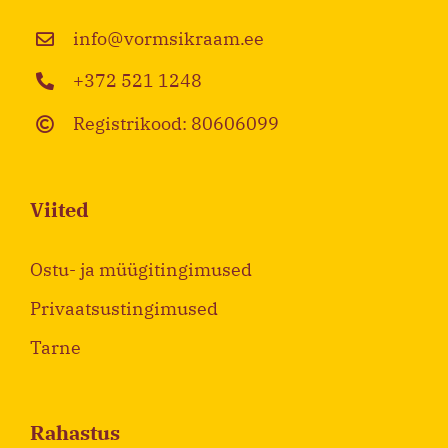
info@vormsikraam.ee
+372 521 1248
Registrikood: 80606099
Viited
Ostu- ja müügitingimused
Privaatsustingimused
Tarne
Rahastus