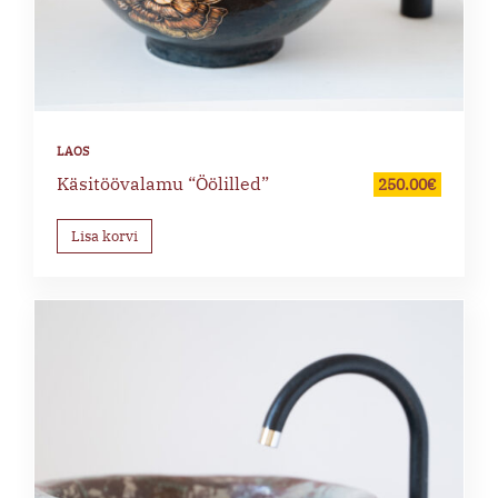
Käsitöövalamu “Öölilled”
250.00
€
Lisa korvi