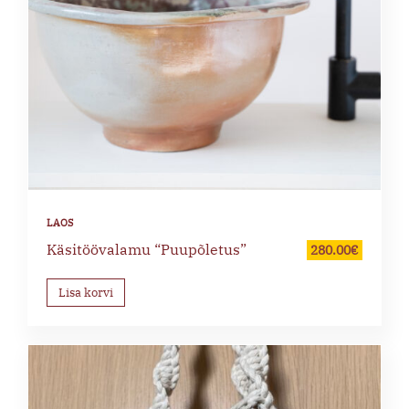
Käsitöövalamu “Puupõletus”
280.00
€
Lisa korvi