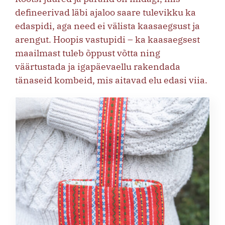
defineerivad läbi ajaloo saare tulevikku ka
edaspidi, aga need ei välista kaasaegsust ja
arengut. Hoopis vastupidi – ka kaasaegsest
maailmast tuleb õppust võtta ning
väärtustada ja igapäevaellu rakendada
tänaseid kombeid, mis aitavad elu edasi viia.