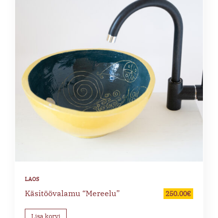
Käsitöövalamu “Mereelu”
250.00
€
Lisa korvi