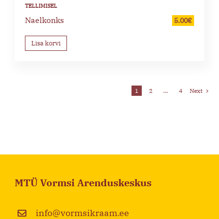
Naelkonks
5.00
€
Lisa korvi
1
2
…
4
Next
MTÜ Vormsi Arenduskeskus
info@vormsikraam.ee