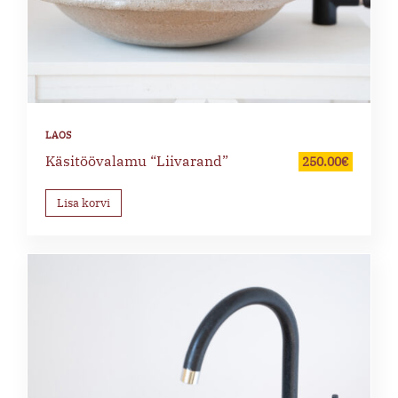
Käsitöövalamu “Liivarand”
250.00
€
Lisa korvi