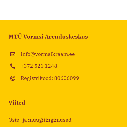
MTÜ Vormsi Arenduskeskus
info@vormsikraam.ee
+372 521 1248
Registrikood: 80606099
Viited
Ostu- ja müügitingimused