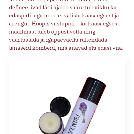
defineerivad läbi ajaloo saare tulevikku ka
edaspidi, aga need ei välista kaasaegsust ja
arengut. Hoopis vastupidi – ka kaasaegsest
maailmast tuleb õppust võtta ning
väärtustada ja igapäevaellu rakendada
tänaseid kombeid, mis aitavad elu edasi viia.