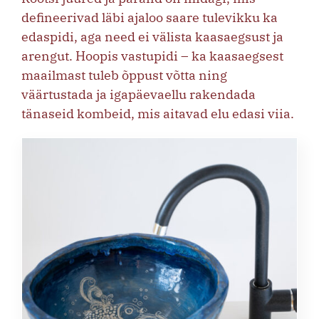
defineerivad läbi ajaloo saare tulevikku ka
edaspidi, aga need ei välista kaasaegsust ja
arengut. Hoopis vastupidi – ka kaasaegsest
maailmast tuleb õppust võtta ning
väärtustada ja igapäevaellu rakendada
tänaseid kombeid, mis aitavad elu edasi viia.