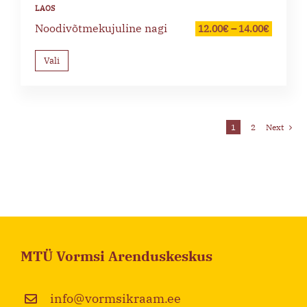
Noodivõtmekujuline nagi
Price
12.00
€
–
14.00
€
range:
12.00€
through
Vali
14.00€
1
2
Next
MTÜ Vormsi Arenduskeskus
info@vormsikraam.ee