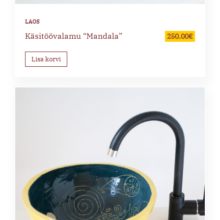
Käsitöövalamu “Mandala”
250.00
€
Lisa korvi