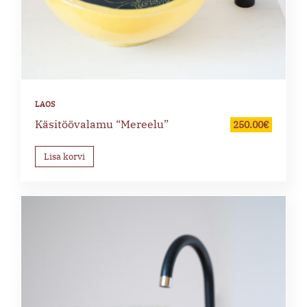
Käsitöövalamu “Mereelu”
250.00
€
Lisa korvi