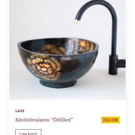
Käsitöövalamu “Öölilled”
250.00
€
Lisa korvi