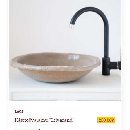
Käsitöövalamu “Liivarand”
250.00
€