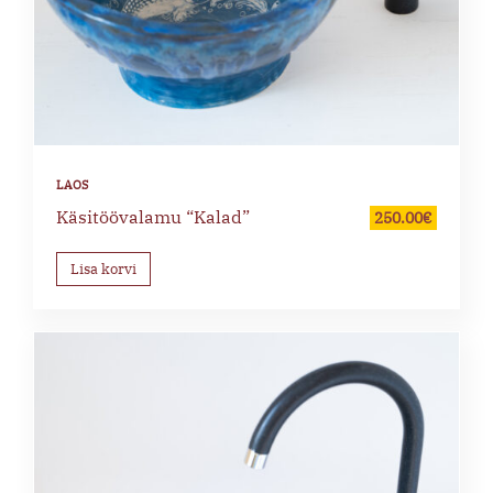
Käsitöövalamu “Kalad”
250.00
€
Lisa korvi