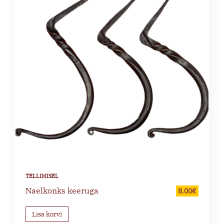
Naelkonks keeruga
8.00
€
Lisa korvi