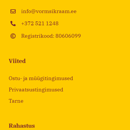
info@vormsikraam.ee
+372 521 1248
Registrikood: 80606099
Viited
Ostu- ja müügitingimused
Privaatsustingimused
Tarne
Rahastus