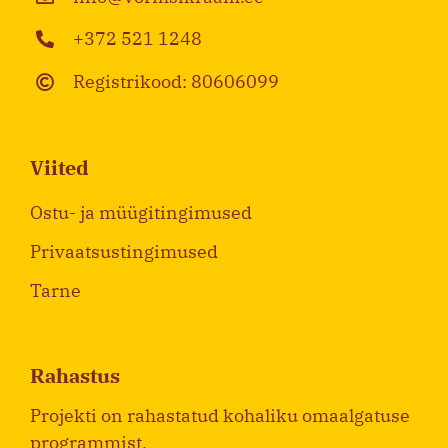
+372 521 1248
Registrikood: 80606099
Viited
Ostu- ja müügitingimused
Privaatsustingimused
Tarne
Rahastus
Projekti on rahastatud kohaliku omaalgatuse
programmist.