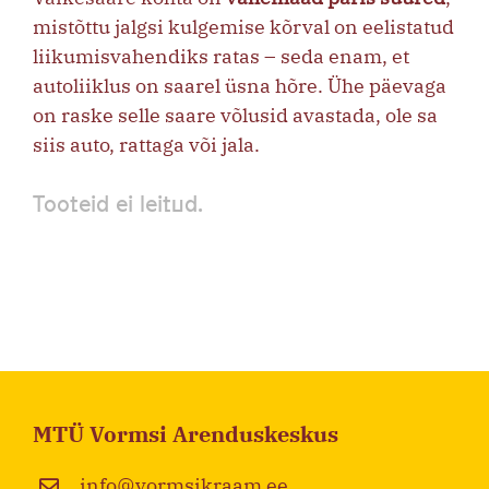
mistõttu jalgsi kulgemise kõrval on eelistatud
liikumisvahendiks ratas – seda enam, et
autoliiklus on saarel üsna hõre. Ühe päevaga
on raske selle saare võlusid avastada, ole sa
siis auto, rattaga või jala.
Tooteid ei leitud.
MTÜ Vormsi Arenduskeskus
info@vormsikraam.ee