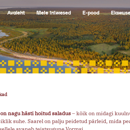
Avaleht
Meie inimesed
E-pood
Elamus
kad
on nagu hästi hoitud saladus
– kõik on midagi kuuln
siklik suhe. Saarel on palju peidetud pärleid, mida pe
 sellele avaneb teistsugune Vormsi.