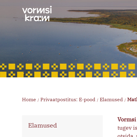
Skip
to
content
Home
Privaatpostitus: E-pood
Elamused
Mat
/
/
/
Vormsi 
Elamused
tugev i
otsida,