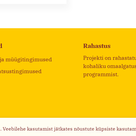
d
Rahastus
Projekti on rahastat
 ja müügitingimused
kohaliku omaalgatu
atsustingimused
programmist.
d. Veebilehe kasutamist jätkates nõustute küpsiste kasuta
Kodulehe tegemine:
Veebispetsid