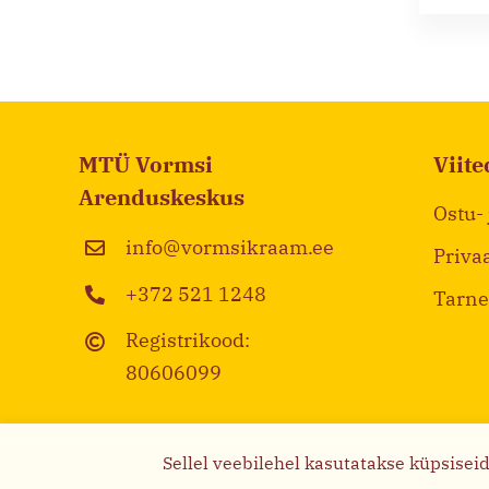
MTÜ Vormsi
Viite
Arenduskeskus
Ostu-
info@vormsikraam.ee
Priva
+372 521 1248
Tarne
Registrikood:
80606099
Sellel veebilehel kasutatakse küpsisei