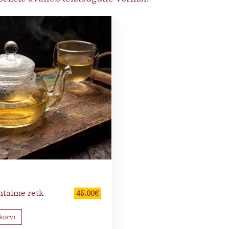
taime retk
45.00
€
korvi