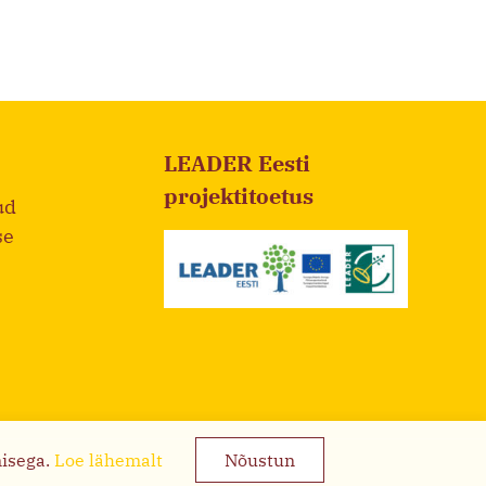
LEADER Eesti
projektitoetus
ud
se
misega.
Loe lähemalt
Nõustun