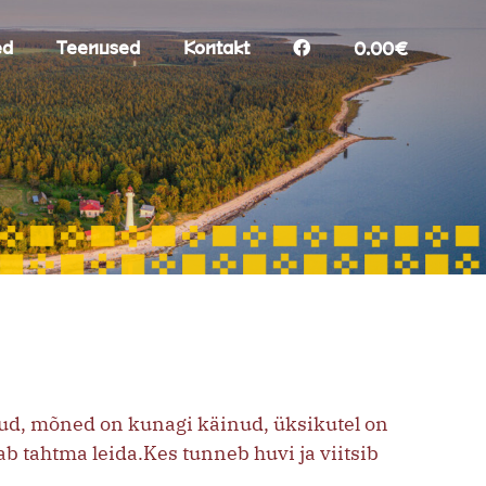
ed
Teenused
Kontakt
0.00€
ud, mõned on kunagi käinud, üksikutel on
ab tahtma leida.Kes tunneb huvi ja viitsib