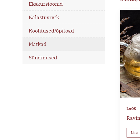
Ekskursioonid
Kalastusretk
Koolitused/õpitoad
Matkad
Sündmused
Ravim
Lisa 