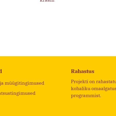
d
Rahastus
Projekti on rahastat
 ja müügitingimused
kohaliku omaalgatu
atsustingimused
programmist.