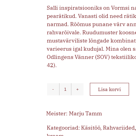
Salli inspiratsiooniks on Vormsi n
pearätikud. Vanasti olid need rät
narmad. Rõõmus punane värv annab
rahvarõivale. Ruudumuster koosneb
mustavärviliste lõngade kombinatsi
varieerus igal kudujal. Mina olen
Odlingens Vänner (SOV) tekstiilik
42).
Lisa korvi
Ruuduline
sall
kogus
Marju Tamm
Kategooriad:
Käsitöö
,
Rahvariided
kraam