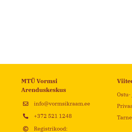
MTÜ Vormsi
Viite
Arenduskeskus
Ostu-
info@vormsikraam.ee
Priva
+372 521 1248
Tarne
Registrikood: