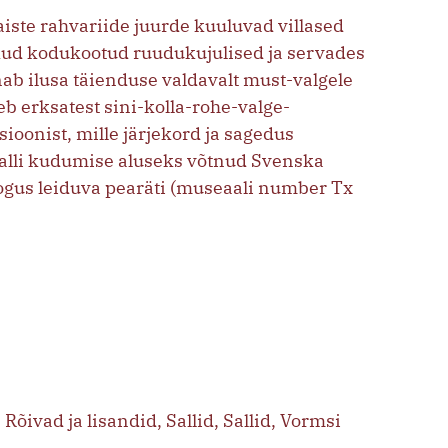
aiste rahvariide juurde kuuluvad villased
ikud kodukootud ruudukujulised ja servades
 ilusa täienduse valdavalt must-valgele
 erksatest sini-kolla-rohe-valge-
oonist, mille järjekord ja sagedus
 salli kudumise aluseks võtnud Svenska
ogus leiduva pearäti (museaali number Tx
,
Rõivad ja lisandid
,
Sallid
,
Sallid
,
Vormsi