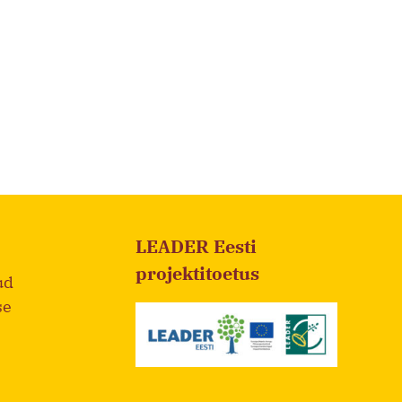
LEADER Eesti
projektitoetus
ud
se