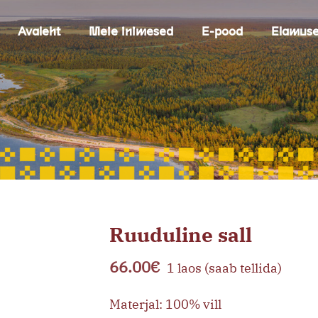
Avaleht
Meie inimesed
E-pood
Elamus
Ruuduline sall
66.00
€
1 laos (saab tellida)
Materjal: 100% vill